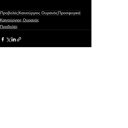
Προβολές
Καινούργιος Ουρανός
Προσφυγικά
Καινούργιος Ουρανός
Προβολές
Εμφάνιση όλων
Πρόσφατες αναρτήσεις