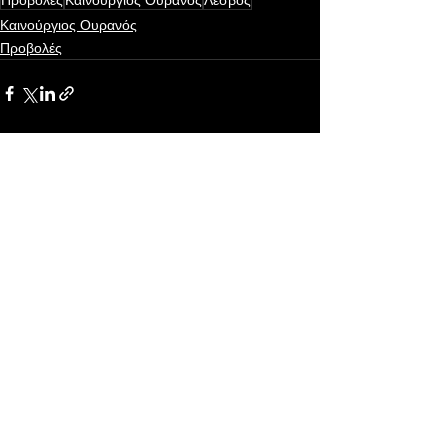
Προβολές
Καινούργιος Ουρανός
Λέσβος
Καινούργιος Ουρανός
Προβολές
Εμφάνιση όλων
Πρόσφατες αναρτήσεις