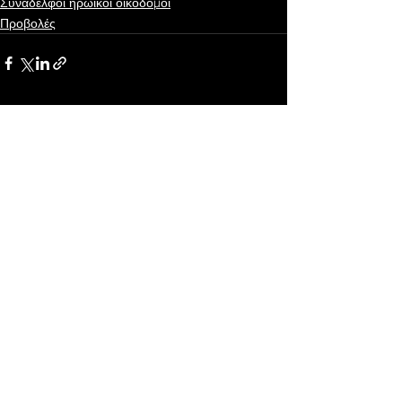
Συνάδελφοι ηρωικοί οικοδόμοι
Προβολές
Εμφάνιση όλων
Πρόσφατες αναρτήσεις