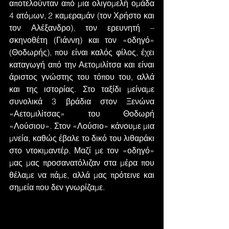
αποτελούνταν από μια ολιγομελή ομάδα 
4 ατόμων, 2 καμεραμάν (τον Χρήστο και 
τον Αλέξανδρο), τον ερευνητή – 
σκηνοθέτη (Γιάννη) και τον «οδηγό» 
(Θοδωρής), που είναι καλός φίλος, έχει 
καταγωγή από την Αετομιλίτσα και είναι 
άριστος γνώστης του τόπου του, αλλά 
και της ιστορίας. Στο ταξίδι μείναμε 
συνολικά 3 βράδια στον Ξενώνα 
«Αετομιλίτσας» του Θοδωρή 
«Λούσιου». Στον «Λούσιο» κάνουμε μια 
μνεία, καθώς έβαλε το δικό του λιθαράκι 
στο ντοκιμαντέρ. Μαζί με τον «οδηγό» 
μας μας προσανατόλιζαν στα μέρα που 
θέλαμε να πάμε, αλλά μας πρότεινε και 
σημεία που δεν γνωρίζαμε.